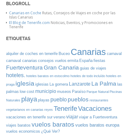
BLOGROLL
Canarias en Coche
Rutas, Consejos de Viajes en coche por las
Islas Canarias
El Blog de Tenerife.com
Noticias, Eventos, y Promociones en
Tenerife
ETIQUETAS
Canarias
alquiler de coches en tenerife
Buceo
carnaval
carnaval canarias
consejos vuelos
ermita
España
fiestas
Gran Canaria
Fuerteventura
guias de viajes
hoteles.
hoteles baratos en estocolmo
hoteles de todo incluído
hoteles en
iglesia
La Palma
Lanzarote
iglesias
La gomera
las
praga
municipio
palmas
low cost
museos
Paraíso
Parque Natural
Piscinas
playa
pueblos
pueblo
playas
Naturales
restaurantes
Tenerife
Vacaciones
vegetarianos en canarias
reyes
viajar
vacaciones en tenerife sur
verano
viajar a Fuerteventura
vuelos baratos
vuelos baratos europa
viajes baratos
vuelos economicos
¿Qué Ver?