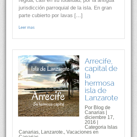
regida, casi en su totalidad, por la antigua
jurisdicción parroquial de la isla. En gran
parte cubierto por lavas […]
Leer mas
Arrecife,
capital de
la
hermosa
isla de
Lanzarote
Por Blog de
Canarias |
diciembre 17,
2016 |
Categoria
Islas
Canarias
,
Lanzarote.
,
Vacaciones en
Canarias