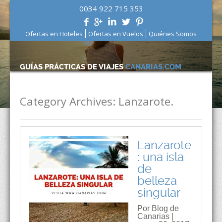
0034 922 715 353
Ofertas en Hoteles
Ofertas en Vuelos
Quiénes Somos
GUÍAS PRÁCTICAS DE VIAJES
CANARIAS.COM
Category Archives:
Lanzarote.
Lanzarote
: una isla
de
belleza
singular
Por Blog de
Canarias |