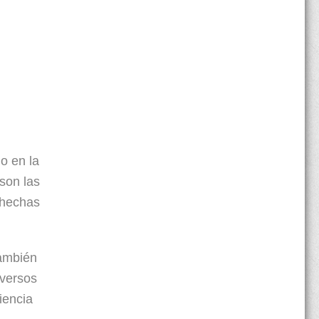
o en la
son las
 hechas
también
iversos
iencia