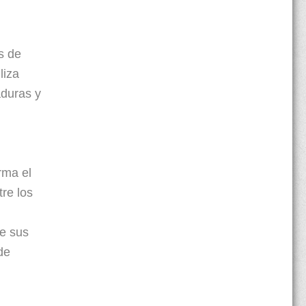
s de
liza
aduras y
rma el
tre los
re sus
de