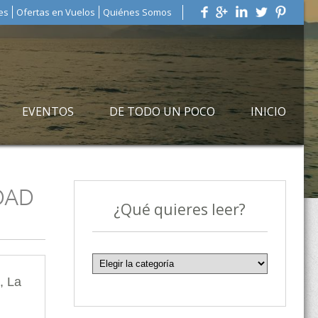
es
Ofertas en Vuelos
Quiénes Somos
EVENTOS
DE TODO UN POCO
INICIO
DAD
¿Qué quieres leer?
,
La