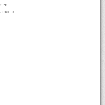
umen
ialmente