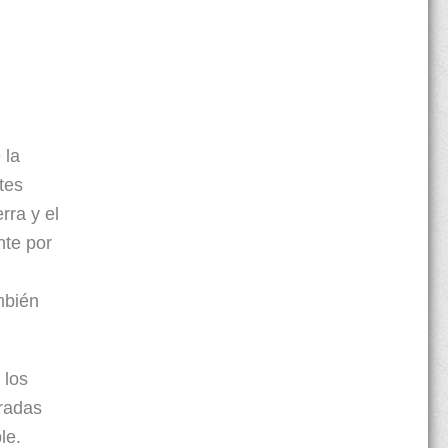
 la
tes
rra y el
nte por
mbién
 los
eradas
le.