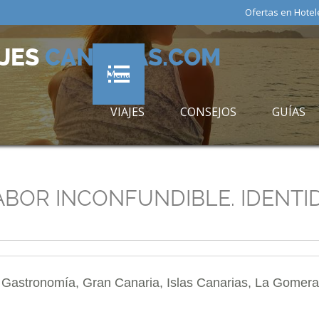
Ofertas en Hotel
AJES
CANARIAS.COM
Menu
VIAJES
CONSEJOS
GUÍAS
ABOR INCONFUNDIBLE. IDENTI
y
Gastronomía
,
Gran Canaria
,
Islas Canarias
,
La Gomera