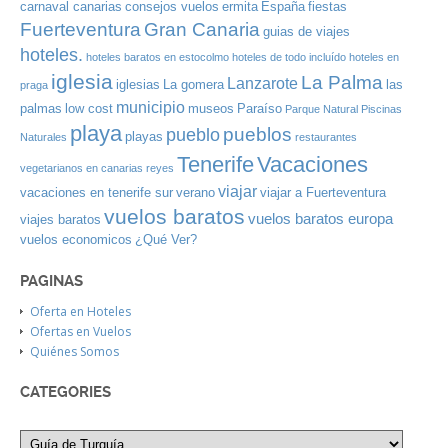
carnaval canarias
consejos vuelos
ermita
España
fiestas
Gran Canaria
Fuerteventura
guias de viajes
hoteles.
hoteles baratos en estocolmo
hoteles de todo incluído
hoteles en
iglesia
La Palma
Lanzarote
iglesias
La gomera
las
praga
municipio
palmas
low cost
museos
Paraíso
Parque Natural
Piscinas
playa
pueblos
pueblo
playas
Naturales
restaurantes
Tenerife
Vacaciones
vegetarianos en canarias
reyes
viajar
vacaciones en tenerife sur
verano
viajar a Fuerteventura
vuelos baratos
vuelos baratos europa
viajes baratos
vuelos economicos
¿Qué Ver?
PAGINAS
Oferta en Hoteles
Ofertas en Vuelos
Quiénes Somos
CATEGORIES