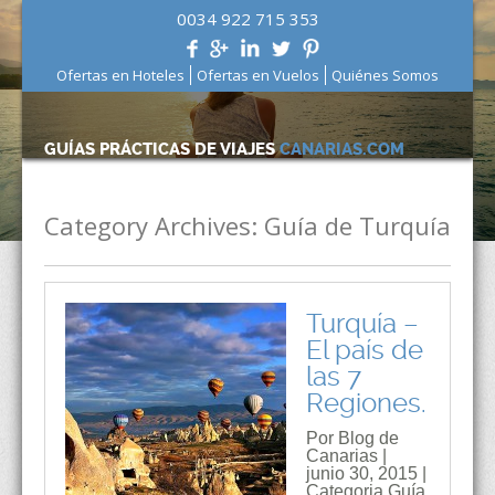
0034 922 715 353
Ofertas en Hoteles
Ofertas en Vuelos
Quiénes Somos
GUÍAS PRÁCTICAS DE VIAJES
CANARIAS.COM
Category Archives:
Guía de Turquía
Turquía –
El país de
las 7
Regiones.
Por Blog de
Canarias |
junio 30, 2015 |
Categoria
Guía