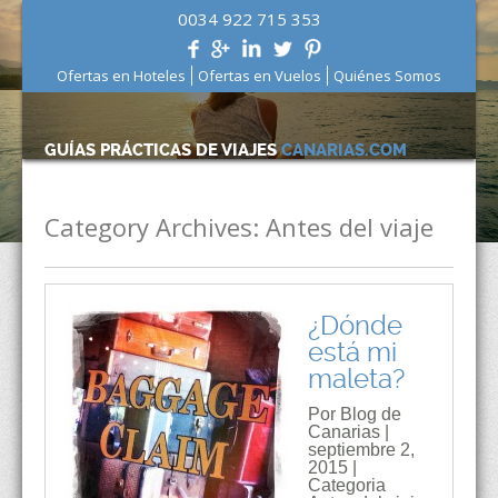
0034 922 715 353
Ofertas en Hoteles
Ofertas en Vuelos
Quiénes Somos
GUÍAS PRÁCTICAS DE VIAJES
CANARIAS.COM
Category Archives:
Antes del viaje
¿Dónde
está mi
maleta?
Por Blog de
Canarias |
septiembre 2,
2015 |
Categoria