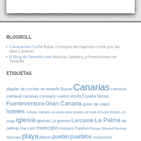
BLOGROLL
Canarias en Coche
Rutas, Consejos de Viajes en coche por las
Islas Canarias
El Blog de Tenerife.com
Noticias, Eventos, y Promociones en
Tenerife
ETIQUETAS
Canarias
alquiler de coches en tenerife
Buceo
carnaval
carnaval canarias
consejos vuelos
ermita
España
fiestas
Gran Canaria
Fuerteventura
guias de viajes
hoteles.
hoteles baratos en estocolmo
hoteles de todo incluído
hoteles en
iglesia
La Palma
Lanzarote
iglesias
La gomera
las
praga
municipio
palmas
low cost
museos
Paraíso
Parque Natural
Piscinas
playa
pueblos
pueblo
playas
Naturales
restaurantes