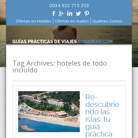
0034 922 715 353
Ofertas en Hoteles
Ofertas en Vuelos
Quiénes Somos
GUÍAS PRÁCTICAS DE VIAJES
CANARIAS.COM
Tag Archives:
hoteles de todo
incluído
Re-
descubrie
ndo las
islas: tu
guía
práctica