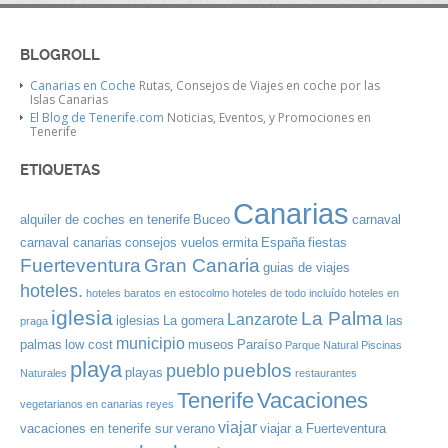
BLOGROLL
Canarias en Coche
Rutas, Consejos de Viajes en coche por las
Islas Canarias
El Blog de Tenerife.com
Noticias, Eventos, y Promociones en
Tenerife
ETIQUETAS
Canarias
alquiler de coches en tenerife
Buceo
carnaval
carnaval canarias
consejos vuelos
ermita
España
fiestas
Gran Canaria
Fuerteventura
guias de viajes
hoteles.
hoteles baratos en estocolmo
hoteles de todo incluído
hoteles en
iglesia
La Palma
Lanzarote
iglesias
La gomera
las
praga
municipio
palmas
low cost
museos
Paraíso
Parque Natural
Piscinas
playa
pueblos
pueblo
playas
Naturales
restaurantes
Tenerife
Vacaciones
vegetarianos en canarias
reyes
viajar
vacaciones en tenerife sur
verano
viajar a Fuerteventura