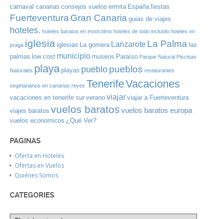
carnaval canarias
consejos vuelos
ermita
España
fiestas
Gran Canaria
Fuerteventura
guias de viajes
hoteles.
hoteles baratos en estocolmo
hoteles de todo incluído
hoteles en
iglesia
La Palma
Lanzarote
iglesias
La gomera
las
praga
municipio
palmas
low cost
museos
Paraíso
Parque Natural
Piscinas
playa
pueblos
pueblo
playas
Naturales
restaurantes
Tenerife
Vacaciones
vegetarianos en canarias
reyes
viajar
vacaciones en tenerife sur
verano
viajar a Fuerteventura
vuelos baratos
vuelos baratos europa
viajes baratos
vuelos economicos
¿Qué Ver?
PAGINAS
Oferta en Hoteles
Ofertas en Vuelos
Quiénes Somos
CATEGORIES