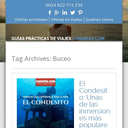
0034 922 715 353
Ofertas en Hoteles
Ofertas en Vuelos
Quiénes Somos
GUÍAS PRÁCTICAS DE VIAJES
CANARIAS.COM
Tag Archives:
Buceo
El
Condesit
o: Unas
de las
inmersion
es más
populare