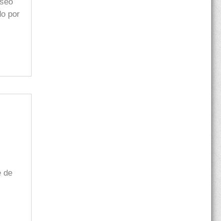
aseo
do por
e de