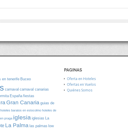
PAGINAS
Oferta en Hoteles
 en tenerife
Buceo
Ofertas en Vuelos
s
carnaval
carnaval canarias
Quiénes Somos
ermita
España
fiestas
Gran Canaria
ura
guias de
hoteles baratos en estocolmo
hoteles de
iglesia
iglesias
La
 en praga
La Palma
te
las palmas
low