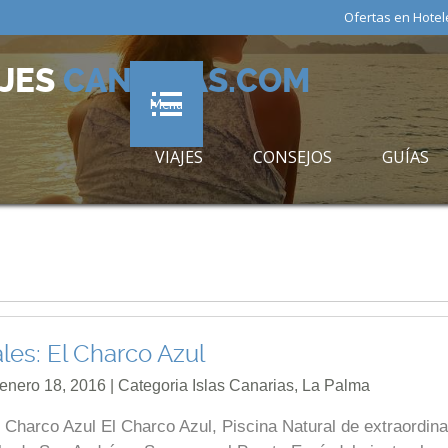
Ofertas en Hotel
AJES
CANARIAS.COM
Menu
VIAJES
CONSEJOS
GUÍAS
les: El Charco Azul
 enero 18, 2016 | Categoria
Islas Canarias
,
La Palma
 Charco Azul El Charco Azul, Piscina Natural de extraordina