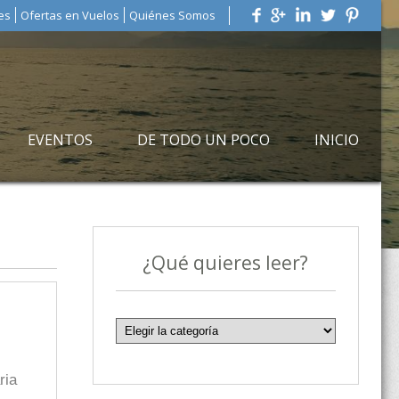
es
Ofertas en Vuelos
Quiénes Somos
EVENTOS
DE TODO UN POCO
INICIO
¿Qué quieres leer?
ria