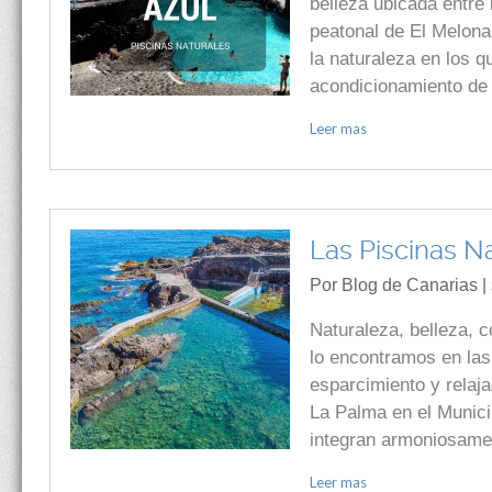
belleza ubicada entre
peatonal de El Melonar
la naturaleza en los q
acondicionamiento de
Leer mas
Las Piscinas N
Por Blog de Canarias |
Naturaleza, belleza, 
lo encontramos en las 
esparcimiento y relaja
La Palma en el Munici
integran armoniosamen
Leer mas