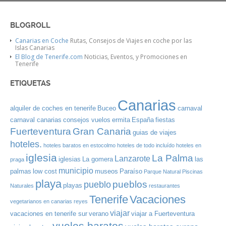
BLOGROLL
Canarias en Coche
Rutas, Consejos de Viajes en coche por las
Islas Canarias
El Blog de Tenerife.com
Noticias, Eventos, y Promociones en
Tenerife
ETIQUETAS
Canarias
alquiler de coches en tenerife
Buceo
carnaval
carnaval canarias
consejos vuelos
ermita
España
fiestas
Gran Canaria
Fuerteventura
guias de viajes
hoteles.
hoteles baratos en estocolmo
hoteles de todo incluído
hoteles en
iglesia
La Palma
Lanzarote
iglesias
La gomera
las
praga
municipio
palmas
low cost
museos
Paraíso
Parque Natural
Piscinas
playa
pueblos
pueblo
playas
Naturales
restaurantes
Tenerife
Vacaciones
vegetarianos en canarias
reyes
viajar
vacaciones en tenerife sur
verano
viajar a Fuerteventura
vuelos baratos