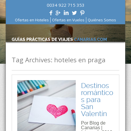
0034 922 715 353
Ofertas en Hoteles
Ofertas en Vuelos
Quiénes Somos
GUÍAS PRÁCTICAS DE VIAJES
CANARIAS.COM
Tag Archives:
hoteles en praga
Destinos
romántico
s para
San
Valentín
Por Blog de
Canarias |