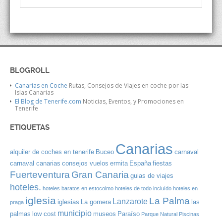
BLOGROLL
Canarias en Coche
Rutas, Consejos de Viajes en coche por las
Islas Canarias
El Blog de Tenerife.com
Noticias, Eventos, y Promociones en
Tenerife
ETIQUETAS
Canarias
alquiler de coches en tenerife
Buceo
carnaval
carnaval canarias
consejos vuelos
ermita
España
fiestas
Gran Canaria
Fuerteventura
guias de viajes
hoteles.
hoteles baratos en estocolmo
hoteles de todo incluído
hoteles en
iglesia
La Palma
Lanzarote
iglesias
La gomera
las
praga
municipio
palmas
low cost
museos
Paraíso
Parque Natural
Piscinas