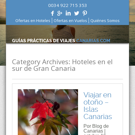
0034 922 715 353
Ofertas en Hoteles
Ofertas en Vuelos
Quiénes Somos
GUÍAS PRÁCTICAS DE VIAJES
CANARIAS.COM
Category Archives:
Hoteles en el
sur de Gran Canaria
Viajar en
otoño –
Islas
Canarias
Por Blog de
Canarias |