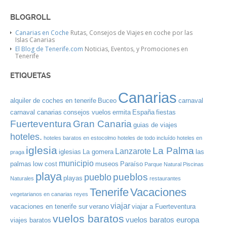
BLOGROLL
Canarias en Coche
Rutas, Consejos de Viajes en coche por las
Islas Canarias
El Blog de Tenerife.com
Noticias, Eventos, y Promociones en
Tenerife
ETIQUETAS
Canarias
alquiler de coches en tenerife
Buceo
carnaval
carnaval canarias
consejos vuelos
ermita
España
fiestas
Gran Canaria
Fuerteventura
guias de viajes
hoteles.
hoteles baratos en estocolmo
hoteles de todo incluído
hoteles en
iglesia
La Palma
Lanzarote
iglesias
La gomera
las
praga
municipio
palmas
low cost
museos
Paraíso
Parque Natural
Piscinas
playa
pueblos
pueblo
playas
Naturales
restaurantes
Tenerife
Vacaciones
vegetarianos en canarias
reyes
viajar
vacaciones en tenerife sur
verano
viajar a Fuerteventura
vuelos baratos
vuelos baratos europa
viajes baratos