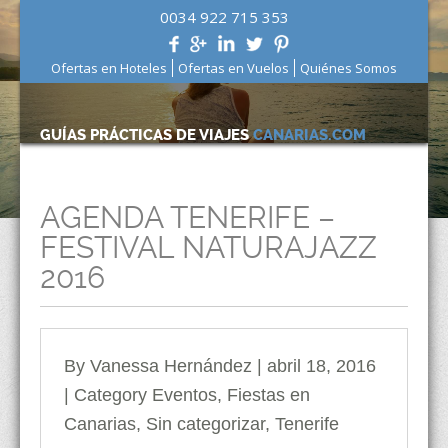
0034 922 715 353
Ofertas en Hoteles
Ofertas en Vuelos
Quiénes Somos
GUÍAS PRÁCTICAS DE VIAJES
CANARIAS.COM
AGENDA TENERIFE –
FESTIVAL NATURAJAZZ
2016
By Vanessa Hernández | abril 18, 2016
| Category
Eventos
,
Fiestas en
Canarias
,
Sin categorizar
,
Tenerife