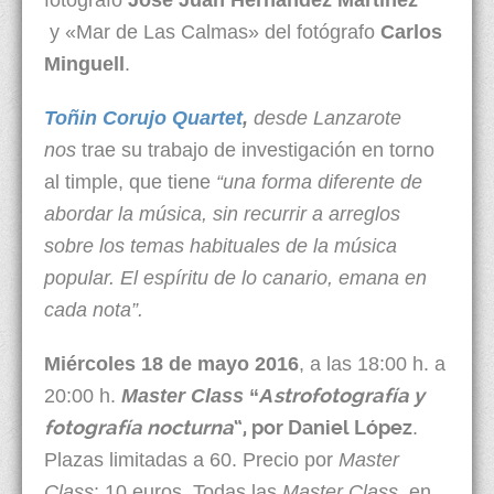
y «Mar de Las Calmas» del fotógrafo
Carlos
Minguell
.
Toñin Corujo Quartet
,
desde Lanzarote
nos
trae su trabajo de investigación en torno
al timple, que tiene
“una forma diferente de
abordar la música, sin recurrir a arreglos
sobre los temas habituales de la música
popular. El espíritu de lo canario, emana en
cada nota”.
Miércoles 18 de mayo 2016
, a las 18:00 h. a
strofotografía y
20:00 h.
Master Class
“
A
fotografía nocturna
“, por Daniel López
.
Plazas limitadas a 60. Precio por
Master
Class
: 10 euros. Todas las
Master Class
, en