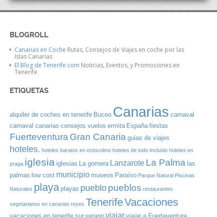
BLOGROLL
Canarias en Coche
Rutas, Consejos de Viajes en coche por las
Islas Canarias
El Blog de Tenerife.com
Noticias, Eventos, y Promociones en
Tenerife
ETIQUETAS
Canarias
alquiler de coches en tenerife
Buceo
carnaval
carnaval canarias
consejos vuelos
ermita
España
fiestas
Gran Canaria
Fuerteventura
guias de viajes
hoteles.
hoteles baratos en estocolmo
hoteles de todo incluído
hoteles en
iglesia
La Palma
Lanzarote
iglesias
La gomera
las
praga
municipio
palmas
low cost
museos
Paraíso
Parque Natural
Piscinas
playa
pueblos
pueblo
playas
Naturales
restaurantes
Tenerife
Vacaciones
vegetarianos en canarias
reyes
viajar
vacaciones en tenerife sur
verano
viajar a Fuerteventura