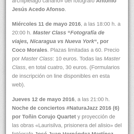
archipiélago canario» del fotógrafo
Antonio
Jesús Acedo Afonso
.
Miércoles 11 de mayo 2016
, a las 18:00 h. a
20:00 h.
Master Class
“
Fotografía de
viajes, Nicaragua vs Nueva York
“, por
Coco Morales
. Plazas limitadas a 60. Precio
por
Master Class
: 10 euros. Todas las
Master
Class
, en total cuatro, 30 euros. (Formularios
de inscripción on line disponibles en esta
web).
Jueves 12 de mayo 2016
, a las 21:00 h.
Noche de conciertos #NaturaJazz 2016 (6)
por Toñin Corujo Quartet
y proyección de
las obras «Laurisilva, prisionera del alisio» del
fotógrafo
José Juan Hernández Martínez