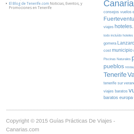
Canaria
El Blog de Tenerife.com
Noticias, Eventos, y
Promociones en Tenerife
consejos vuelos
Fuertevent
hoteles.
viajes
todo incluído
hoteles
Lanzaro
gomera
municipio
cost
Piscinas Naturales
pueblos
resta
Tenerife
V
tenerife sur
veran
v
viajes baratos
baratos europa
Copyright © 2015 Guías Prácticas De Viajes -
Canarias.com