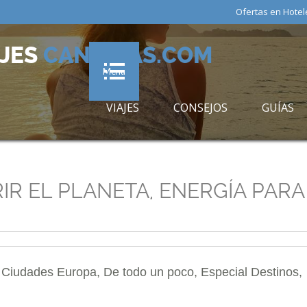
Ofertas en Hotel
AJES
CANARIAS.COM
Menu
VIAJES
CONSEJOS
GUÍAS
RIR EL PLANETA, ENERGÍA PARA
y
Ciudades Europa
,
De todo un poco
,
Especial Destinos
,