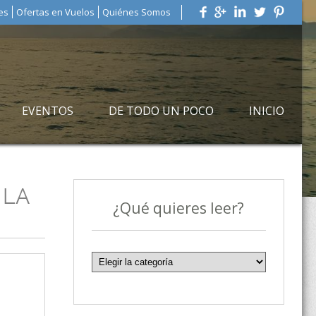
es
Ofertas en Vuelos
Quiénes Somos
EVENTOS
DE TODO UN POCO
INICIO
 LA
¿Qué quieres leer?