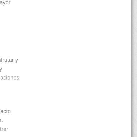
mayor
frutar y
y
laciones
fecto
a.
trar