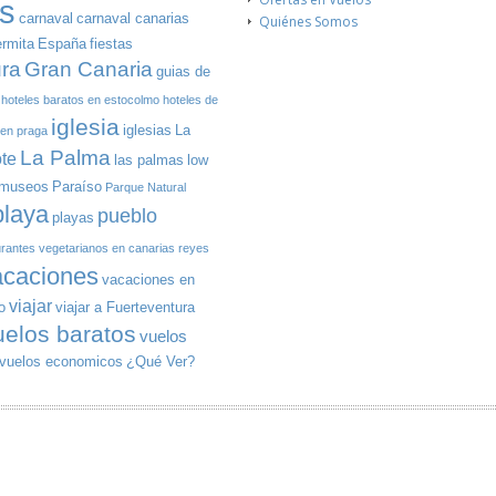
s
carnaval
carnaval canarias
Quiénes Somos
ermita
España
fiestas
Gran Canaria
ura
guias de
hoteles baratos en estocolmo
hoteles de
iglesia
iglesias
La
 en praga
La Palma
te
las palmas
low
museos
Paraíso
Parque Natural
playa
pueblo
playas
urantes vegetarianos en canarias
reyes
acaciones
vacaciones en
viajar
o
viajar a Fuerteventura
uelos baratos
vuelos
vuelos economicos
¿Qué Ver?