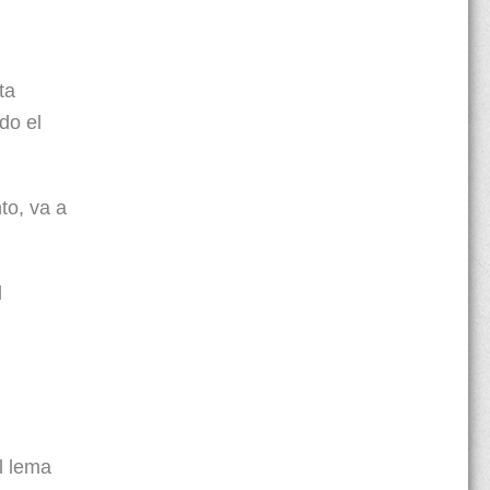
ta
do el
to, va a
l
l lema