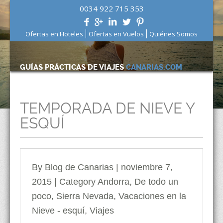
0034 922 715 353
Ofertas en Hoteles
Ofertas en Vuelos
Quiénes Somos
GUÍAS PRÁCTICAS DE VIAJES
CANARIAS.COM
TEMPORADA DE NIEVE Y
ESQUÍ
By Blog de Canarias | noviembre 7,
2015 | Category
Andorra
,
De todo un
poco
,
Sierra Nevada
,
Vacaciones en la
Nieve - esquí
,
Viajes