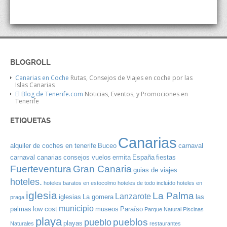
BLOGROLL
Canarias en Coche
Rutas, Consejos de Viajes en coche por las
Islas Canarias
El Blog de Tenerife.com
Noticias, Eventos, y Promociones en
Tenerife
ETIQUETAS
Canarias
alquiler de coches en tenerife
Buceo
carnaval
carnaval canarias
consejos vuelos
ermita
España
fiestas
Gran Canaria
Fuerteventura
guias de viajes
hoteles.
hoteles baratos en estocolmo
hoteles de todo incluído
hoteles en
iglesia
La Palma
Lanzarote
iglesias
La gomera
las
praga
municipio
palmas
low cost
museos
Paraíso
Parque Natural
Piscinas
playa
pueblos
pueblo
playas
Naturales
restaurantes